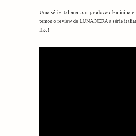
i
Uma série italiana com produção feminina e 
temos o review de LUNA NERA a série itali
o
like!
n