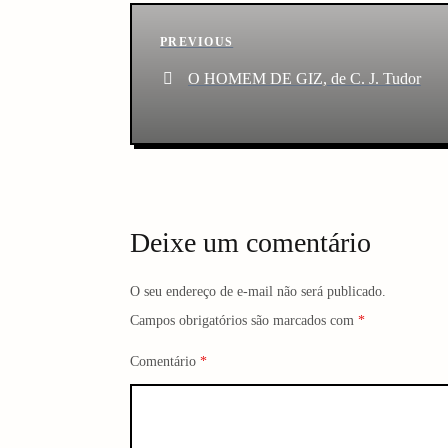
P
Previous
PREVIOUS
o
Post
O HOMEM DE GIZ, de C. J. Tudor
s
t
n
Deixe um comentário
a
v
O seu endereço de e-mail não será publicado.
Campos obrigatórios são marcados com
*
i
Comentário
*
g
a