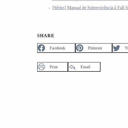
[Séries] Manual de Sobrevivência à Fall 
SHARE
Facebook
Pinterest
T
Print
Email
arch
: