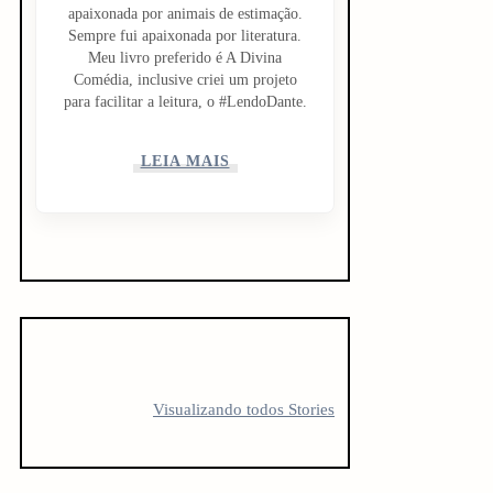
apaixonada por animais de estimação.
Sempre fui apaixonada por literatura.
Meu livro preferido é A Divina
Comédia, inclusive criei um projeto
para facilitar a leitura, o #LendoDante.
LEIA MAIS
5 LIVROS PARA
5 LIVROS QUE
10 livro
FICAR
TODO
antes d
Visualizando todos Stories
OBCECADO
CREATOR
vestibu
DEVERIA LER