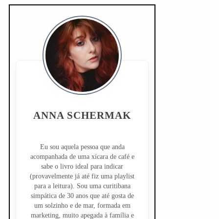
S
i
d
e
b
ANNA SCHERMAK
a
r
Eu sou aquela pessoa que anda
acompanhada de uma xícara de café e
sabe o livro ideal para indicar
(provavelmente já até fiz uma playlist
para a leitura). Sou uma curitibana
simpática de 30 anos que até gosta de
um solzinho e de mar, formada em
marketing, muito apegada à família e