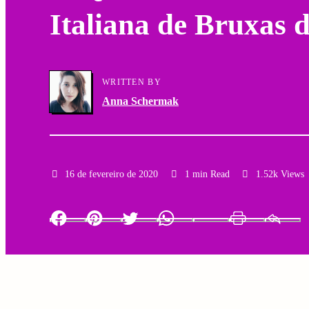
Italiana de Bruxas d
a
g
r
a
y
WRITTEN BY
t
Anna Schermak
N
i
a
o
v
16 de fevereiro de 2020
1 min Read
1.52k Views
n
i
Facebook
Pinterest
Twitter
Whatsapp
LinkedIn
Print
g
a
t