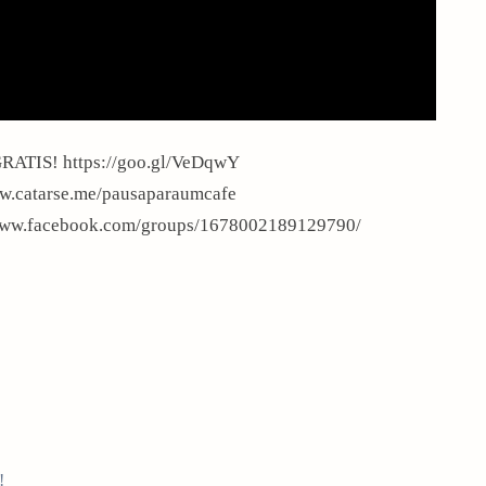
RATIS! https://goo.gl/VeDqwY
w.catarse.me/pausaparaumcafe
w.facebook.com/groups/1678002189129790/
!