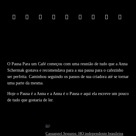
o
t
e
r
M
e
n
u
O Pausa Para um Café começou com uma reunião de tudo que a Anna
Schermak gostava e recomendava para a sua pausa para o cafezinho
ser perfeita. Caminhou seguindo os passos de sua criadora até se tornar
uma parte da mesma.
Hoje o Pausa é a Anna e a Anna é o Pausa e aqui ela escreve um pouco
de tudo que gostaria de ler.
HQ
Cassangel Seguros: HQ independente brasileira