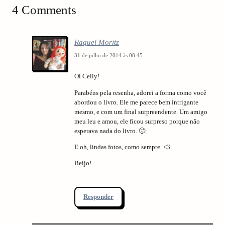
t
4 Comments
i
o
Raquel Moritz
n
31 de julho de 2014 às 08:45
Oi Celly!
Parabéns pela resenha, adorei a forma como você
abordou o livro. Ele me parece bem intrigante
mesmo, e com um final surpreendente. Um amigo
meu leu e amou, ele ficou surpreso porque não
esperava nada do livro. 🙂
E oh, lindas fotos, como sempre. <3
Beijo!
Responder