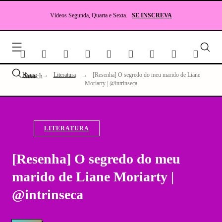
Skip
to
Vídeos Segunda, Quarta e Sexta.
SE INSCREVA
content
Seu
site
sobr
Lite
Home
→
Literatura
→
[Resenha] O segredo do meu marido de Liane
Search
e
Moriarty | @intrinseca
RP
LITERATURA
[Resenha] O segredo do meu
marido de Liane Moriarty |
@intrinseca