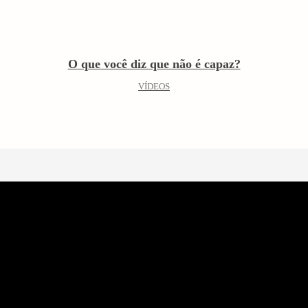
O que você diz que não é capaz?
VÍDEOS
F
o