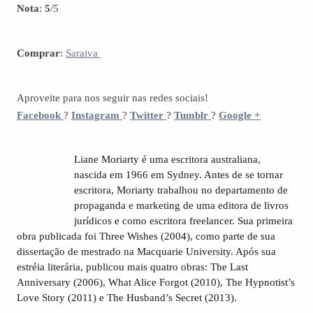
Nota
:
5
/5
Comprar
:
Saraiva
Aproveite para nos seguir nas redes sociais!
Facebook
?
Instagram
?
Twitter
?
Tumblr
?
Google +
Liane Moriarty é uma escritora australiana,
nascida em 1966 em Sydney. Antes de se tornar
escritora, Moriarty trabalhou no departamento de
propaganda e marketing de uma editora de livros
jurídicos e como escritora freelancer. Sua primeira
obra publicada foi Three Wishes (2004), como parte de sua
dissertação de mestrado na Macquarie University. Após sua
estréia literária, publicou mais quatro obras: The Last
Anniversary (2006), What Alice Forgot (2010), The Hypnotist’s
Love Story (2011) e The Husband’s Secret (2013).