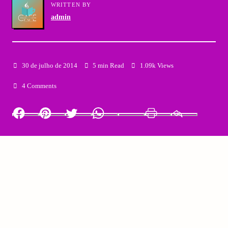
WRITTEN BY
admin
30 de julho de 2014
5 min Read
1.09k Views
4 Comments
Facebook
Pinterest
Twitter
Whatsapp
LinkedIn
Print
Email