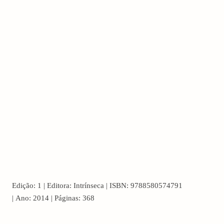
Edição:
1 |
Editora:
Intrínseca |
ISBN:
9788580574791
arch
:
|
Ano:
2014 |
Páginas:
368