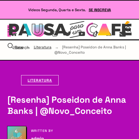
Skip
to
Vídeos Segunda, Quarta e Sexta.
SE INSCREVA
content
Se
site
sob
Lit
Home
Search
→
Literatura
→
[Resenha] Poseidon de Anna Banks |
e
@Novo_Conceito
RP
LITERATURA
[Resenha] Poseidon de Anna
Banks | @Novo_Conceito
WRITTEN BY
admin