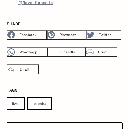
@Novo_Conceito
SHARE
Facebook
Pinterest
Twitter
Whatsapp
LinkedIn
Print
Email
TAGS
livro
resenha
P