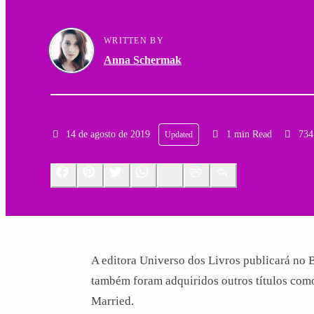
a
g
WRITTEN BY
r
a
Anna Schermak
y
t
N
i
14 de agosto de 2019
1 min Read
734
Updated
a
o
v
n
Facebook
Pinterest
Twitter
Whatsapp
LinkedIn
Print
Email
i
g
A editora Universo dos Livros publicará no 
a
também foram adquiridos outros títulos como
t
Married.