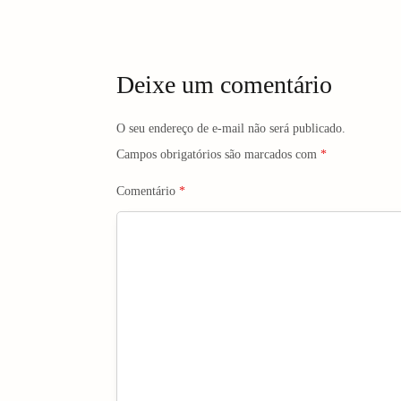
t
n
Deixe um comentário
a
v
O seu endereço de e-mail não será publicado.
Campos obrigatórios são marcados com
*
i
Comentário
*
g
a
t
i
o