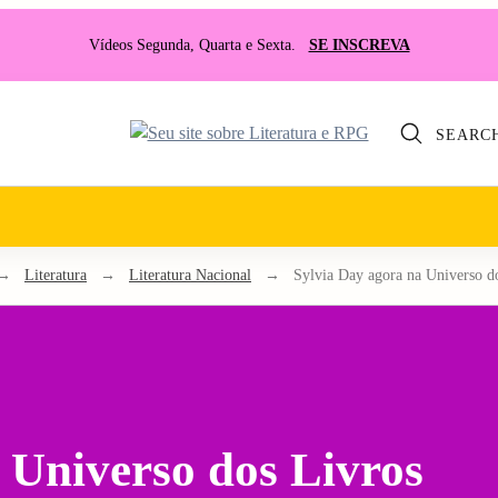
Vídeos Segunda, Quarta e Sexta.
SE INSCREVA
SEARC
Seu
site
sobre
Literatura
e
→
Literatura
→
Literatura Nacional
→
Sylvia Day agora na Universo d
RPG
 Universo dos Livros