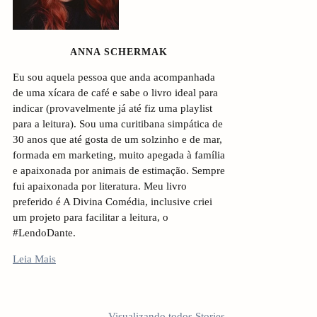
d
e
ANNA SCHERMAK
b
Eu sou aquela pessoa que anda acompanhada
a
de uma xícara de café e sabe o livro ideal para
indicar (provavelmente já até fiz uma playlist
r
para a leitura). Sou uma curitibana simpática de
30 anos que até gosta de um solzinho e de mar,
formada em marketing, muito apegada à família
e apaixonada por animais de estimação. Sempre
fui apaixonada por literatura. Meu livro
preferido é A Divina Comédia, inclusive criei
um projeto para facilitar a leitura, o
#LendoDante.
Leia Mais
5 LIVROS PARA
5 LIVROS QUE
10 livros 
FICAR
TODO
antes do
Visualizando todos Stories