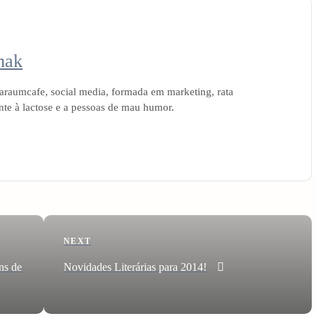
mak
raumcafe, social media, formada em marketing, rata
ante à lactose e a pessoas de mau humor.
Next
NEXT
Post
ns de
Novidades Literárias para 2014!