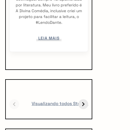
por literatura. Meu livro preferido é
A Divina Comédia, inclusive criei um
projeto para facilitar a leitura, o
#LendoDante.
LEIA MAIS
5 LIVROS PARA
5 LIVROS QUE
1
FICAR OBCECADO
TODO CREATOR
a
Visualizando todos Stories
DEVERIA LER
v