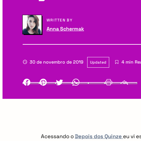
a
g
WRITTEN BY
r
a
Anna Schermak
y
t
N
i
30 de novembro de 2019
4 min Re
Updated
a
o
v
n
Facebook
Pinterest
Twitter
Whatsapp
LinkedIn
Print
i
g
a
t
Acessando o
Depois dos Quinze
eu vi e