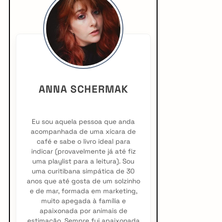
i
d
e
b
ANNA SCHERMAK
a
r
Eu sou aquela pessoa que anda
acompanhada de uma xícara de
café e sabe o livro ideal para
indicar (provavelmente já até fiz
uma playlist para a leitura). Sou
uma curitibana simpática de 30
anos que até gosta de um solzinho
e de mar, formada em marketing,
muito apegada à família e
apaixonada por animais de
estimação. Sempre fui apaixonada