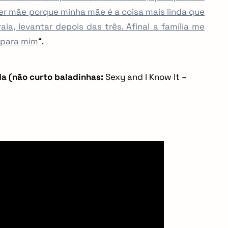
r mãe porque minha mãe é a coisa mais linda que
aia, levantar depois das três. Afinal a família me
 para mim
“.
a (não curto baladinhas:
Sexy and I Know It –