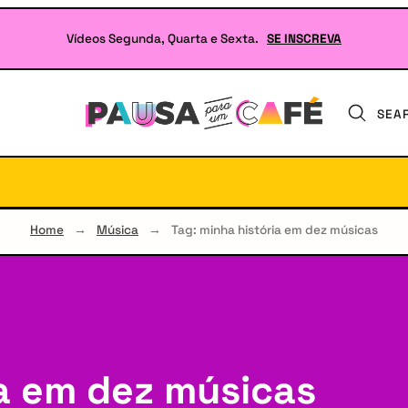
Vídeos Segunda, Quarta e Sexta.
SE INSCREVA
SEA
Seu
site
sobre
Literatura
e
RPG
Home
→
Música
→
Tag: minha história em dez músicas
ia em dez músicas