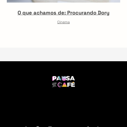
O que achamos de: Procurando Dory
Cinema
F
o
o
t