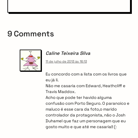
t
s
P
g
t
o
a
s
t
t
9 Comments
i
o
Caline Teixeira Silva
n
11 de julho de 2013 às 16:13
Eu concordo com a lista com os livros que
eu já li.
Não me casaria com Edward, Heathcliff e
Travis Maddox.
Acho que pode ter havido alguma
confusão com Porto Seguro. O paranoico e
maluco é esse cara da foto,o marido
controlador da protagonista, não o Josh
Duhamel que faz um personagem que eu
gosto muito e que até me casaria!! (: