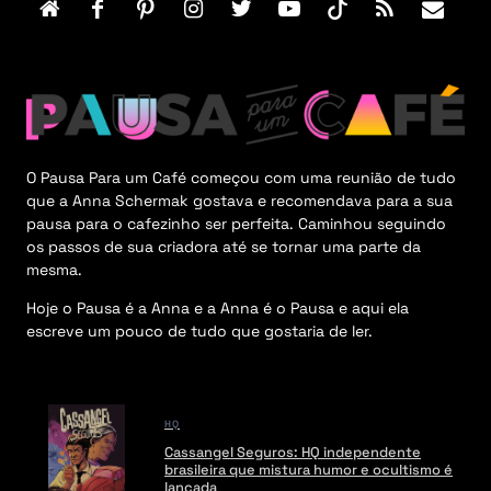
e
r
M
e
n
u
O Pausa Para um Café começou com uma reunião de tudo
que a Anna Schermak gostava e recomendava para a sua
pausa para o cafezinho ser perfeita. Caminhou seguindo
os passos de sua criadora até se tornar uma parte da
mesma.
Hoje o Pausa é a Anna e a Anna é o Pausa e aqui ela
escreve um pouco de tudo que gostaria de ler.
HQ
Cassangel Seguros: HQ independente
brasileira que mistura humor e ocultismo é
lançada