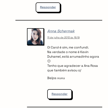
Responder
Anna Schermak
11 de julho de 2013 às 16:19
Oi Carol é sim, me confundi.
arch
:
Na verdade o nome é Kevin
Duhamel, está arrumadinho agora
🙂
Tenho que agradecer a Ana Rosa
que também avisou o/
Beijos xuxu
Responder