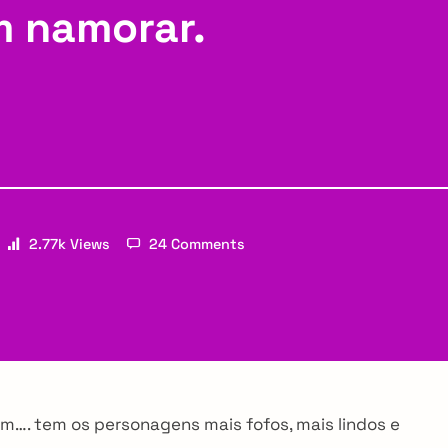
m namorar.
2.77k Views
24 Comments
Email
em…. tem os personagens mais fofos, mais lindos e