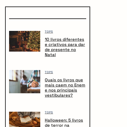
TOP5
10 livros diferentes
e criativos para dar
de presente no
Natal
TOP5
Quais os livros que
mais caem no Enem
e nos principais
vestibulares?
TOP5
Halloween: 5 livros
de terror na