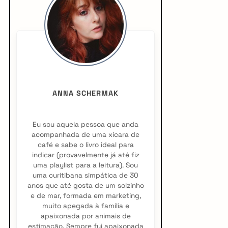
i
d
e
b
a
ANNA SCHERMAK
r
Eu sou aquela pessoa que anda
acompanhada de uma xícara de
café e sabe o livro ideal para
indicar (provavelmente já até fiz
uma playlist para a leitura). Sou
uma curitibana simpática de 30
anos que até gosta de um solzinho
e de mar, formada em marketing,
muito apegada à família e
apaixonada por animais de
estimação. Sempre fui apaixonada