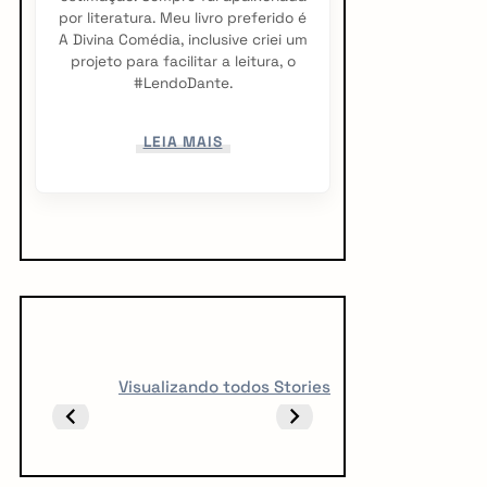
por literatura. Meu livro preferido é
A Divina Comédia, inclusive criei um
projeto para facilitar a leitura, o
#LendoDante.
LEIA MAIS
5 LIVROS PARA
5 LIVROS QUE
10 livro
Visualizando todos Stories
FICAR
TODO CREATOR
ler ant
OBCECADO
DEVERIA LER
vestibu