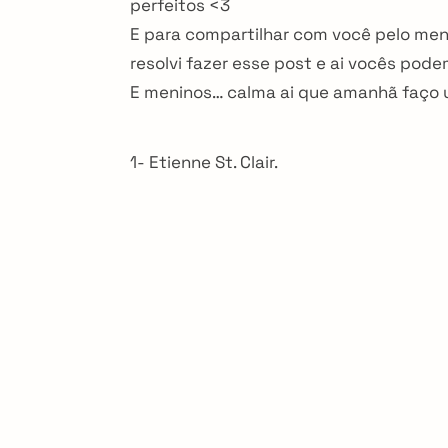
perfeitos <3
i
E para compartilhar com você pelo men
resolvi fazer esse post e ai vocês pod
o
E meninos… calma ai que amanhã faço
n
1- Etienne St. Clair.