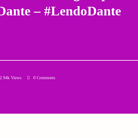
Dante – #LendoDante
2.94k Views
0 Comments
Email