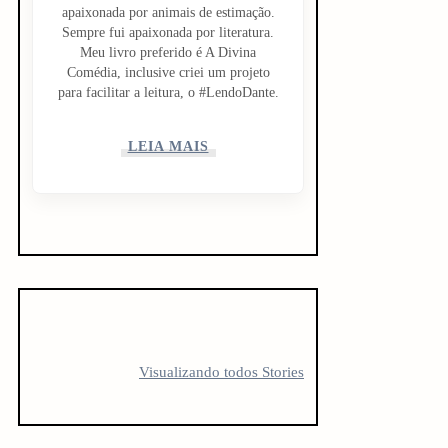
apaixonada por animais de estimação.
Sempre fui apaixonada por literatura.
Meu livro preferido é A Divina
Comédia, inclusive criei um projeto
para facilitar a leitura, o #LendoDante.
LEIA MAIS
5 LIVROS PARA
5 LIVROS QUE
10 livro
FICAR
TODO
antes d
Visualizando todos Stories
OBCECADO
CREATOR
vestibu
DEVERIA LER