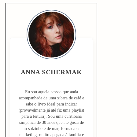
S
i
d
e
b
ANNA SCHERMAK
a
r
Eu sou aquela pessoa que anda
acompanhada de uma xícara de café e
sabe o livro ideal para indicar
(provavelmente já até fiz uma playlist
para a leitura). Sou uma curitibana
simpática de 30 anos que até gosta de
um solzinho e de mar, formada em
marketing, muito apegada à família e