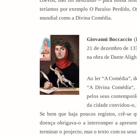
coevos, não foi destruído – para nossa felic
teríamos por exemplo O
Paraíso Perdido
,
O
mundial como a Divina Comédia.
Giovanni Boccaccio
(
21 de dezembro
de
13
na obra de
Dante Aligh
Ao ler “A Comédia”, 
“
A Divina Comédia
“,
pelos seus contempor
da cidade convidou-o
Se bem que haja poucos registos, crê-se q
doença obrigava-o a interromper a aprese
terminar o projecto, mas o texto com os seu