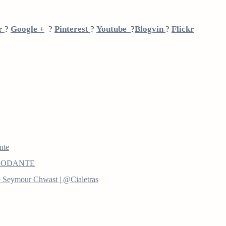
r
?
Google +
?
Pinterest
?
Youtube
?
Blogvin
?
Flickr
nte
ENDODANTE
 Seymour Chwast | @Cialetras