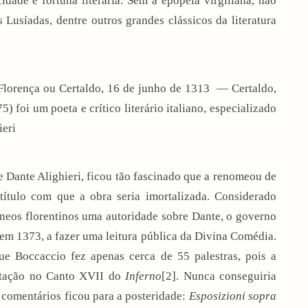
idade e fortuna literária. Sem a epopeia virgiliana, não
s Lusíadas
, dentre outros grandes clássicos da literatura
Florença
ou
Certaldo
,
16 de junho
de
1313
— Certaldo,
75
) foi um
poeta
e
crítico literário
italiano
, especializado
ieri
de
Dante Alighieri
, ficou tão fascinado que a renomeou de
 título com que a obra seria imortalizada. Considerado
âneos
florentinos
uma autoridade sobre Dante, o governo
, em
1373
, a fazer uma leitura pública da Divina Comédia.
ue Boccaccio fez apenas cerca de 55 palestras, pois a
ntação no Canto XVII do
Inferno
[2]
. Nunca conseguiria
s comentários ficou para a posteridade:
Esposizioni sopra