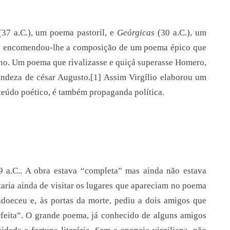
(
37 a.C.
), um poema pastoril, e
Geórgicas
(
30 a.C.
), um
o
encomendou-lhe a composição de um poema épico que
no
. Um poema que rivalizasse e quiçá superasse
Homero
,
randeza de
césar
Augusto.
[1]
Assim Virgílio elaborou um
onteúdo poético, é também
propaganda
política
.
9 a.C.
. A obra estava “completa” mas ainda não estava
taria ainda de visitar os lugares que apareciam no poema
 adoeceu e, às portas da morte, pediu a dois amigos que
rfeita”. O grande poema, já conhecido de alguns amigos