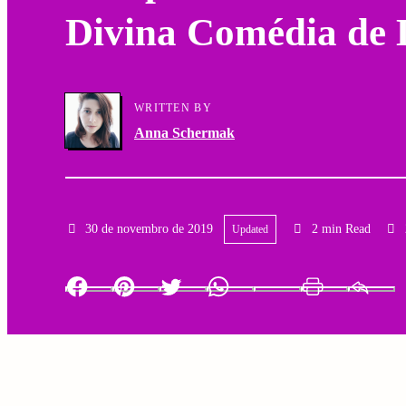
Divina Comédia de 
a
g
r
a
y
WRITTEN BY
t
Anna Schermak
N
i
a
o
v
30 de novembro de 2019
2 min Read
Updated
n
i
Facebook
Pinterest
Twitter
Whatsapp
LinkedIn
Print
g
a
t