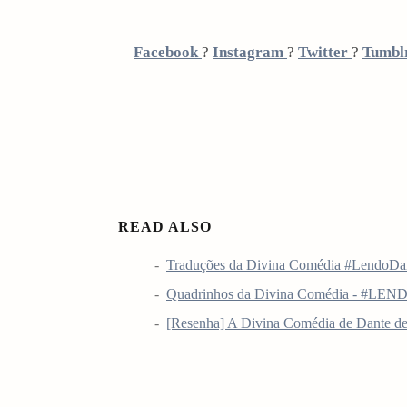
Facebook
?
Instagram
?
Twitter
?
Tumbl
READ ALSO
Traduções da Divina Comédia #LendoDa
Quadrinhos da Divina Comédia - #L
[Resenha] A Divina Comédia de Dante de