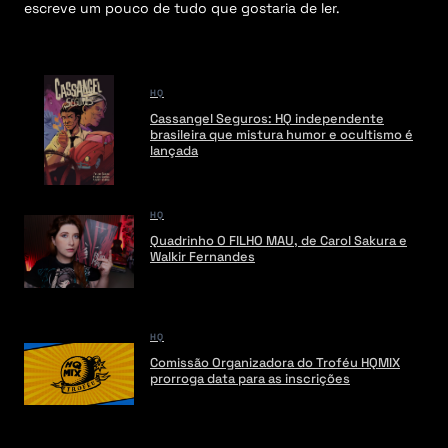
escreve um pouco de tudo que gostaria de ler.
HQ
Cassangel Seguros: HQ independente
brasileira que mistura humor e ocultismo é
lançada
HQ
Quadrinho O FILHO MAU, de Carol Sakura e
Walkir Fernandes
HQ
Comissão Organizadora do Troféu HQMIX
prorroga data para as inscrições