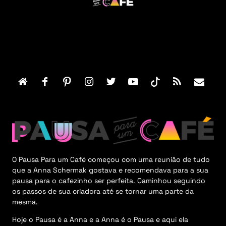
F
o
o
t
e
r
M
e
n
u
O Pausa Para um Café começou com uma reunião de tudo
que a Anna Schermak gostava e recomendava para a sua
pausa para o cafezinho ser perfeita. Caminhou seguindo
os passos de sua criadora até se tornar uma parte da
mesma.
Hoje o Pausa é a Anna e a Anna é o Pausa e aqui ela