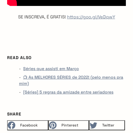
SE INSCREVA, É GRATIS!
https://goo.gl/VeDqwY
READ ALSO
Séries que assisti em Março
📺 As MELHORES SÉRIES de 2022! (pelo menos pra
mim)
[Séries] 5 regras da amizade entre seriadores
SHARE
Facebook
Pinterest
Twitter