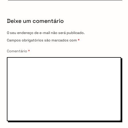
o
a
s
t
t
Deixe um comentário
i
o
O seu endereço de e-mail não será publicado.
n
Campos obrigatórios são marcados com
*
Comentário
*