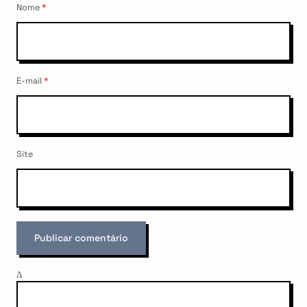
Nome
*
E-mail
*
Site
arch
:
Δ