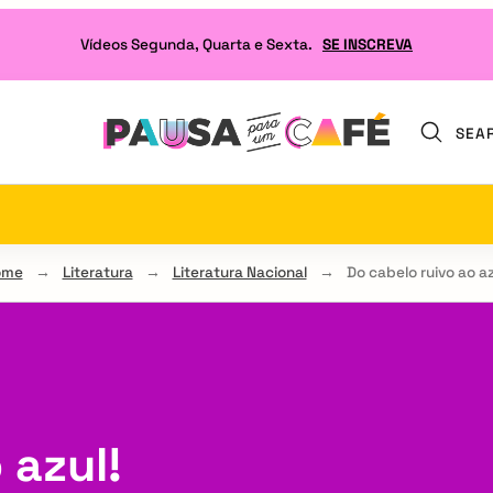
Vídeos Segunda, Quarta e Sexta.
SE INSCREVA
SEA
Seu
site
sobre
Literatura
e
ome
→
Literatura
→
Literatura Nacional
→
Do cabelo ruivo ao az
RPG
 azul!