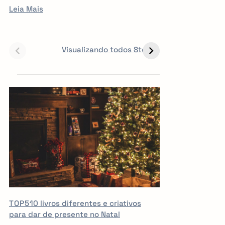
Leia Mais
5 LIVROS PARA
5 LIVROS QUE
10 
FICAR OBCECADO
TODO CREATOR
an
Visualizando todos Stories
DEVERIA LER
ve
TOP5
10 livros diferentes e criativos
para dar de presente no Natal