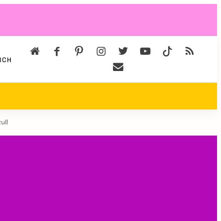
RCH
ul!