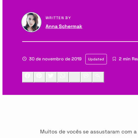
a
g
WRITTEN BY
r
a
Anna Schermak
y
t
N
i
30 de novembro de 2019
2 min Re
Updated
a
o
v
n
Facebook
Pinterest
Twitter
Whatsapp
LinkedIn
Print
Email
i
g
a
t
Muitos de vocês se assustaram com a m