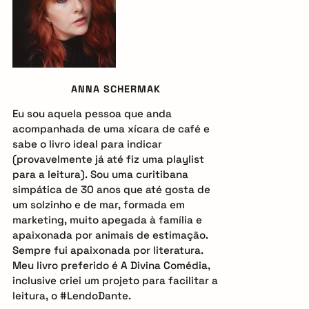
i
d
e
ANNA SCHERMAK
b
Eu sou aquela pessoa que anda
a
acompanhada de uma xícara de café e
sabe o livro ideal para indicar
r
(provavelmente já até fiz uma playlist
para a leitura). Sou uma curitibana
simpática de 30 anos que até gosta de
um solzinho e de mar, formada em
marketing, muito apegada à família e
apaixonada por animais de estimação.
Sempre fui apaixonada por literatura.
Meu livro preferido é A Divina Comédia,
inclusive criei um projeto para facilitar a
leitura, o #LendoDante.