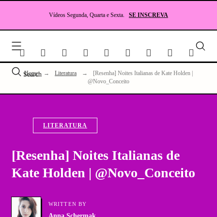
Skip
to
Vídeos Segunda, Quarta e Sexta.
SE INSCREVA
content
Seu
site
sobr
Lite
Home
→
Literatura
→
[Resenha] Noites Italianas de Kate Holden |
Search
e
@Novo_Conceito
RP
LITERATURA
[Resenha] Noites Italianas de
Kate Holden | @Novo_Conceito
WRITTEN BY
Anna Schermak