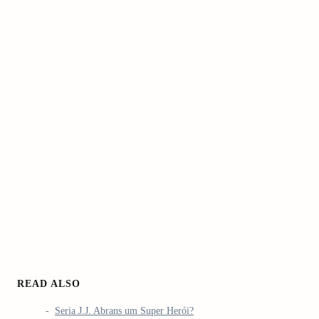
arch
:
READ ALSO
Seria J.J. Abrans um Super Herói?