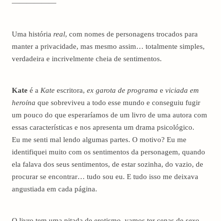
——————
Uma história
real
, com nomes de personagens trocados para
manter a privacidade, mas mesmo assim… totalmente simples,
verdadeira e incrivelmente cheia de sentimentos.
Kate
é a
Kate
escritora,
ex garota de programa
e
viciada em
heroína
que sobreviveu a todo esse mundo e conseguiu fugir
um pouco do que esperaríamos de um livro de uma autora com
essas características e nos apresenta um drama psicológico.
Eu me senti mal lendo algumas partes. O motivo? Eu me
identifiquei muito com os sentimentos da personagem, quando
ela falava dos seus sentimentos, de estar sozinha, do vazio, de
procurar se encontrar… tudo sou eu. E tudo isso me deixava
angustiada em cada página.
O livro tem uma pitada de erotismo, vamos ter cenas de
sexo