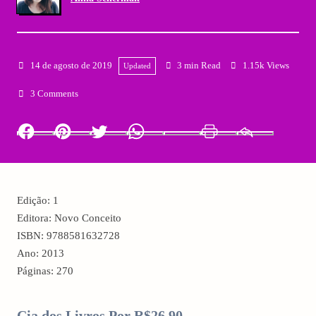
14 de agosto de 2019
3 min Read
1.15k Views
Updated
3 Comments
Facebook
Pinterest
Twitter
Whatsapp
LinkedIn
Print
Email
Edição: 1
Editora: Novo Conceito
ISBN: 9788581632728
Ano: 2013
Páginas: 270
Cia dos Livros Por R$26,90