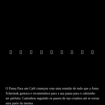
F
o
o
t
e
r
M
e
n
u
O Pausa Para um Café começou com uma reunião de tudo que a Anna
Schermak gostava e recomendava para a sua pausa para o cafezinho
ser perfeita. Caminhou seguindo os passos de sua criadora até se tornar
uma parte da mesma.