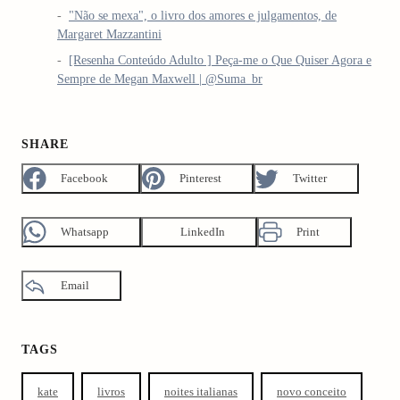
"Não se mexa", o livro dos amores e julgamentos, de
Margaret Mazzantini
[Resenha Conteúdo Adulto ] Peça-me o Que Quiser Agora e
Sempre de Megan Maxwell | @Suma_br
SHARE
Facebook
Pinterest
Twitter
Whatsapp
LinkedIn
Print
Email
TAGS
kate
livros
noites italianas
novo conceito