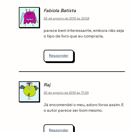
o
Fabíola Batista
n
24 de agosto de 2012 às 22:53
parece bem interessante, embora não seja
o tipo de livro que eu compraria.
Responder
Raj
25 de agosto de 2012 às 17:05
Já encomendei o meu, adoro livros assim. E
o autor parece ser bom mesmo.
Responder