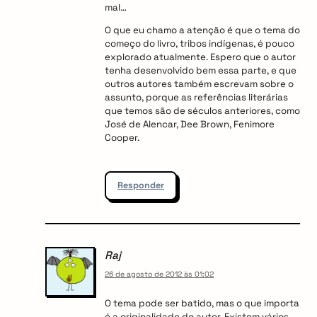
mal…
O que eu chamo a atenção é que o tema do
começo do livro, tribos indígenas, é pouco
explorado atualmente. Espero que o autor
tenha desenvolvido bem essa parte, e que
outros autores também escrevam sobre o
assunto, porque as referências literárias
que temos são de séculos anteriores, como
José de Alencar, Dee Brown, Fenimore
Cooper.
arch
Responder
:
Raj
26 de agosto de 2012 às 01:02
O tema pode ser batido, mas o que importa
é a originalidade do autor. Existem vários