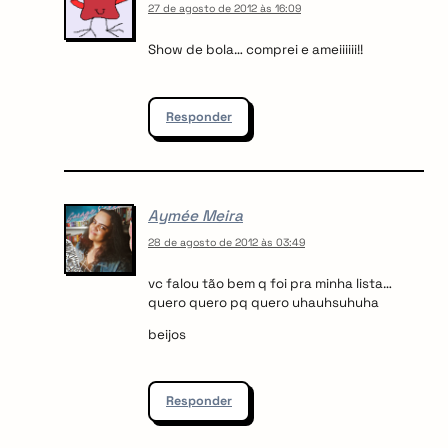
27 de agosto de 2012 às 16:09
Show de bola… comprei e ameiiiiii!!
Responder
Aymée Meira
28 de agosto de 2012 às 03:49
vc falou tão bem q foi pra minha lista…
quero quero pq quero uhauhsuhuha
beijos
Responder