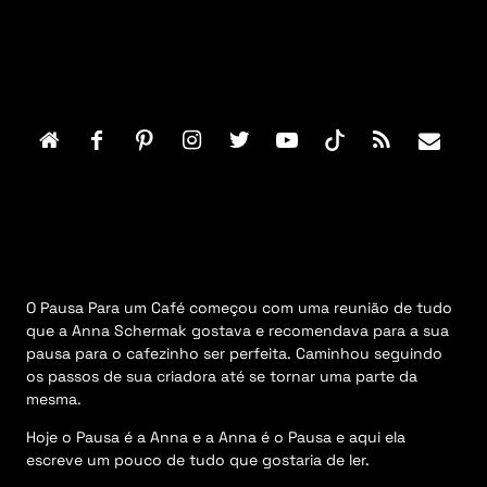
F
o
o
t
e
r
M
e
n
u
O Pausa Para um Café começou com uma reunião de tudo
que a Anna Schermak gostava e recomendava para a sua
pausa para o cafezinho ser perfeita. Caminhou seguindo
os passos de sua criadora até se tornar uma parte da
mesma.
Hoje o Pausa é a Anna e a Anna é o Pausa e aqui ela
escreve um pouco de tudo que gostaria de ler.