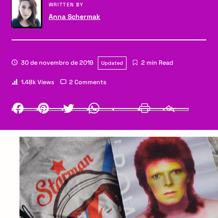
WRITTEN BY
Anna Schermak
30 de novembro de 2019
2 min Read
Updated
1.48k Views
2 Comments
Facebook
Pinterest
Twitter
Whatsapp
LinkedIn
Print
Email