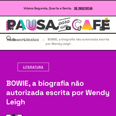
Skip
to
Vídeos Segunda, Quarta e Sexta.
SE INSCREVA
content
Se
site
sob
Lit
Home
Search
→
Literatura
→
BOWIE, a biografia não autorizada escrita
e
por Wendy Leigh
RP
LITERATURA
BOWIE, a biografia não
autorizada escrita por Wendy
Leigh