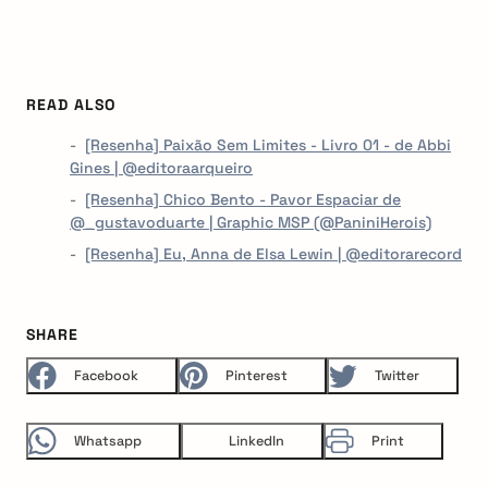
READ ALSO
[Resenha] Paixão Sem Limites - Livro 01 - de Abbi
Gines | @editoraarqueiro
[Resenha] Chico Bento - Pavor Espaciar de
@_gustavoduarte | Graphic MSP (@PaniniHerois)
[Resenha] Eu, Anna de Elsa Lewin | @editorarecord
SHARE
Facebook
Pinterest
Twitter
arch
:
Whatsapp
LinkedIn
Print