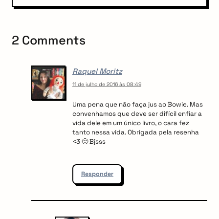
g
t
o
a
s
t
t
2 Comments
i
o
Raquel Moritz
n
11 de julho de 2016 às 08:49
Uma pena que não faça jus ao Bowie. Mas
convenhamos que deve ser difícil enfiar a
vida dele em um único livro, o cara fez
tanto nessa vida. Obrigada pela resenha
<3 🙂 Bjsss
Responder