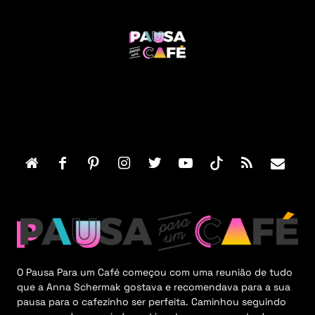
F
o
o
t
e
r
M
e
n
u
O Pausa Para um Café começou com uma reunião de tudo
que a Anna Schermak gostava e recomendava para a sua
pausa para o cafezinho ser perfeita. Caminhou seguindo