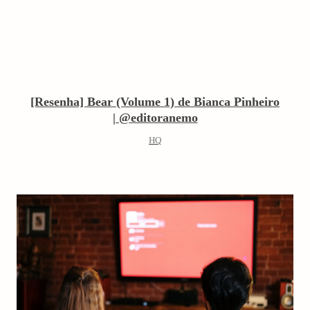
[Resenha] Bear (Volume 1) de Bianca Pinheiro
| @editoranemo
HQ