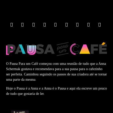
F
o
o
t
e
r
M
e
n
u
O Pausa Para um Café começou com uma reunião de tudo que a Anna
Schermak gostava e recomendava para a sua pausa para o cafezinho
ser perfeita. Caminhou seguindo os passos de sua criadora até se tornar
uma parte da mesma.
Hoje o Pausa é a Anna e a Anna é o Pausa e aqui ela escreve um pouco
de tudo que gostaria de ler.