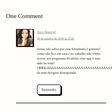
o
a
s
t
t
One Comment
i
o
Tais Amaral
n
19 de outubro de 2019 às 23:05
nossa, não sabia que essa ferramenta é gratuita!
como não fico em casa e no trabalho não tenho
acesso aos programas da adobe, esse app é uma
mão na roda!
OBRIGADAAAAAAAAAAAAAAAAAAAAAAAAAA
de uma designer desesperada.
Responder