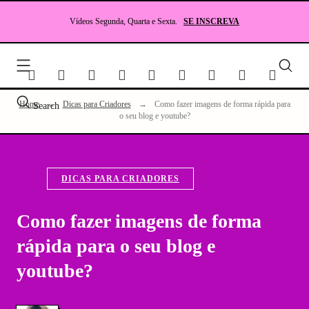
Skip
to
Vídeos Segunda, Quarta e Sexta.
SE INSCREVA
content
Seu
site
sobr
Lite
Home
→
Dicas para Criadores
→
Como fazer imagens de forma rápida para
Search
e
o seu blog e youtube?
RP
DICAS PARA CRIADORES
Como fazer imagens de forma
rápida para o seu blog e
youtube?