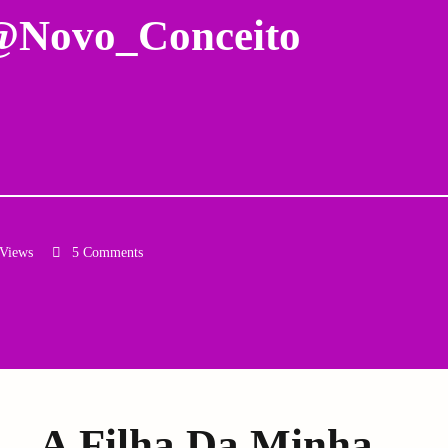
 @Novo_Conceito
 Views
5 Comments
Email
A Filha Da Minha