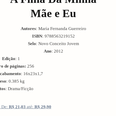
Mãe e Eu
Autores
: Maria Fernanda Guerreiro
ISBN
: 9788563219152
Selo
: Novo Conceito Jovem
Ano
: 2012
Edição
: 1
o de páginas:
256
cabamento
: 16x23x1,7
eso
: 0.385 kg
tos
: Drama/Ficção
s De:
R$ 21,03
até:
R$ 29,90