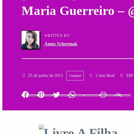
Maria Guerreiro –
a
g
r
a
y
WRITTEN BY
t
Anna Schermak
N
i
a
o
v
25 de junho de 2013
2 min Read
938
Updated
n
i
Facebook
Pinterest
Twitter
Whatsapp
LinkedIn
Print
g
a
t