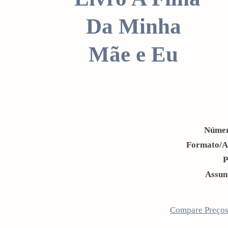
i
o
n
Númer
Formato/A
P
Assun
Compare Preço