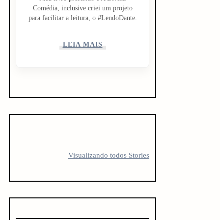
Comédia, inclusive criei um projeto
para facilitar a leitura, o #LendoDante.
LEIA MAIS
5 LIVROS PARA
5 LIVROS QUE
10 livro
FICAR
TODO
antes d
Visualizando todos Stories
OBCECADO
CREATOR
vestibu
DEVERIA LER