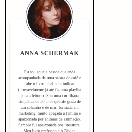
i
d
e
b
ANNA SCHERMAK
a
r
Eu sou aquela pessoa que anda
acompanhada de uma xícara de café e
sabe o livro ideal para indicar
(provavelmente já até fiz uma playlist
para a leitura). Sou uma curitibana
simpática de 30 anos que até gosta de
um solzinho e de mar, formada em
marketing, muito apegada à família e
apaixonada por animais de estimação.
Sempre fui apaixonada por literatura.
Meu livro preferido é A Divina