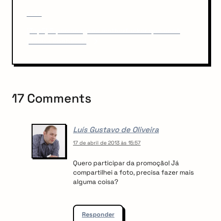
u
a
N
NEXT
s
v
e
P
[Top5] 5 personagens motherfucker que você
x
o
i
precisa conhecer!
t
s
P
g
t
o
a
s
t
t
17 Comments
i
o
Luís Gustavo de Oliveira
n
17 de abril de 2013 às 15:57
Quero participar da promoção! Já
compartilhei a foto, precisa fazer mais
alguma coisa?
Responder