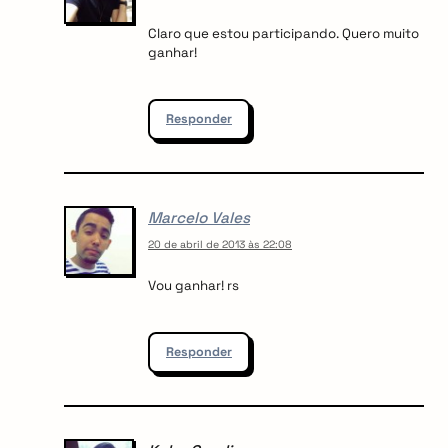
Claro que estou participando. Quero muito
ganhar!
Responder
arch
:
Marcelo Vales
20 de abril de 2013 às 22:08
Vou ganhar! rs
Responder