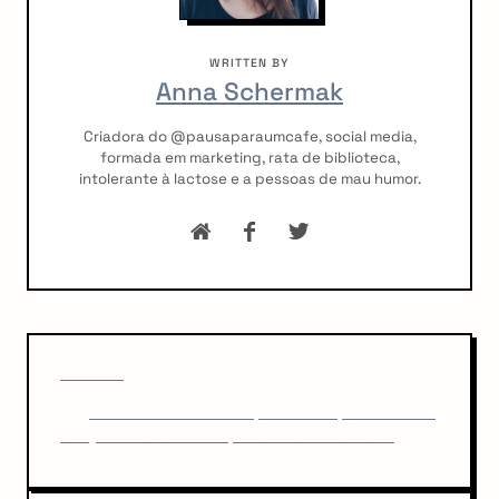
WRITTEN BY
Anna Schermak
Criadora do @pausaparaumcafe, social media,
formada em marketing, rata de biblioteca,
intolerante à lactose e a pessoas de mau humor.
P
P
o
PREVIOUS
r
Você está convidado para um super evento! -
s
e
Lançamento de o "Pequeno livro de beleza"
v
t
i
n
o