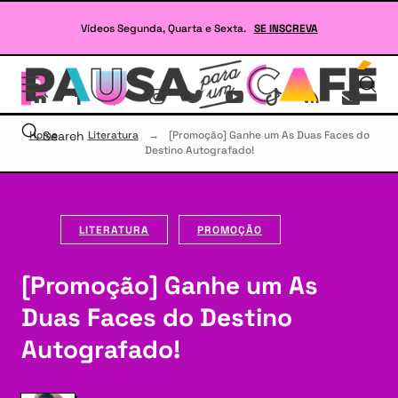
Skip
to
Vídeos Segunda, Quarta e Sexta.
SE INSCREVA
content
Se
site
sob
Lit
Home
Search
→
Literatura
→
[Promoção] Ganhe um As Duas Faces do
e
Destino Autografado!
RP
LITERATURA
PROMOÇÃO
[Promoção] Ganhe um As
Duas Faces do Destino
Autografado!