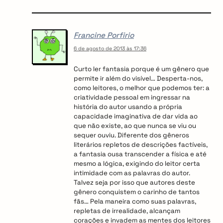
Francine Porfirio
6 de agosto de 2013 às 17:36
Curto ler fantasia porque é um gênero que
permite ir além do visível… Desperta-nos,
como leitores, o melhor que podemos ter: a
criatividade pessoal em ingressar na
história do autor usando a própria
capacidade imaginativa de dar vida ao
que não existe, ao que nunca se viu ou
sequer ouviu. Diferente dos gêneros
literários repletos de descrições factíveis,
a fantasia ousa transcender a física e até
mesmo a lógica, exigindo do leitor certa
intimidade com as palavras do autor.
Talvez seja por isso que autores deste
gênero conquistem o carinho de tantos
arch
fãs… Pela maneira como suas palavras,
:
repletas de irrealidade, alcançam
corações e invadem as mentes dos leitores