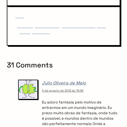
i
n
o
u
a
N
NEXT
s
v
e
P
[Resenha] Um Porto Seguro de Nicholas Sparks
x
o
i
|@Novo_Conceito
t
s
P
g
t
o
a
s
t
t
31 Comments
i
o
Julio Oliveira de Melo
n
5 de agosto de 2013 às 15:56
Eu adoro fantasia pelo motivo de
entrarmos em um mundo imaginário. Eu
prezo muito obras de fantasia, onde tudo
é possível, e mundos dentro de mundos
são perfeitamente normais; Onde a