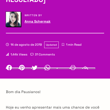
WRITTEN BY
Anna Schermak
14 de agosto de 2019
1 min Read
Updated
1.44k Views
31 Comments
Facebook
Pinterest
Twitter
Whatsapp
LinkedIn
Print
Email
Bom dia Pausianos!
Hoje eu venho apresentar mais uma chance de você