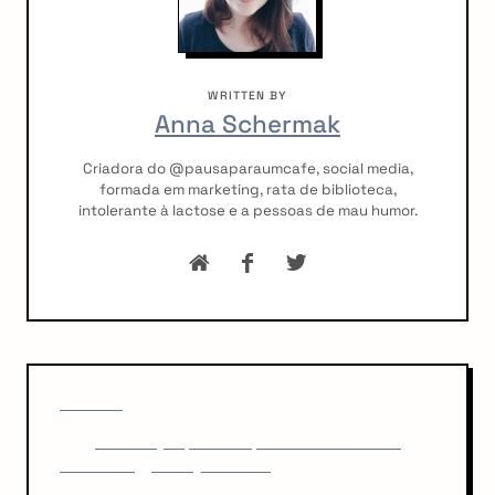
WRITTEN BY
Anna Schermak
Criadora do @pausaparaumcafe, social media,
formada em marketing, rata de biblioteca,
intolerante à lactose e a pessoas de mau humor.
P
P
o
PREVIOUS
r
[Resenha] Esperando por você de Susane
s
e
Colasanti |@Novo_Conceito
v
t