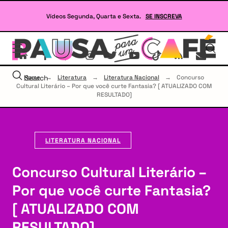
Skip
to
Vídeos Segunda, Quarta e Sexta.
SE INSCREVA
content
Se
site
sob
Lit
Home
Search
→
Literatura
→
Literatura Nacional
→
Concurso
e
Cultural Literário – Por que você curte Fantasia? [ ATUALIZADO COM
RP
RESULTADO]
LITERATURA NACIONAL
Concurso Cultural Literário –
Por que você curte Fantasia?
[ ATUALIZADO COM
RESULTADO]